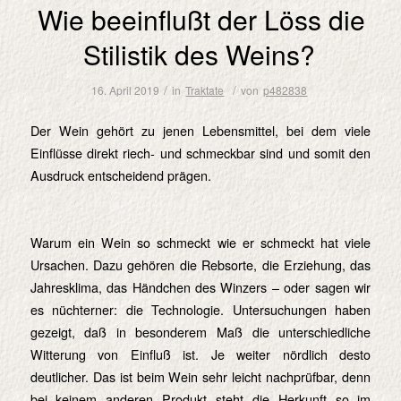
Wie beeinflußt der Löss die
Stilistik des Weins?
/
/
16. April 2019
in
Traktate
von
p482838
Der Wein gehört zu jenen Lebensmittel, bei dem viele
Einflüsse direkt riech- und schmeckbar sind und somit den
Ausdruck entscheidend prägen.
Warum ein Wein so schmeckt wie er schmeckt hat viele
Ursachen. Dazu gehören die Rebsorte, die Erziehung, das
Jahresklima, das Händchen des Winzers – oder sagen wir
es nüchterner: die Technologie. Untersuchungen haben
gezeigt, daß in besonderem Maß die unterschiedliche
Witterung von Einfluß ist. Je weiter nördlich desto
deutlicher. Das ist beim Wein sehr leicht nachprüfbar, denn
bei keinem anderen Produkt steht die Herkunft so im