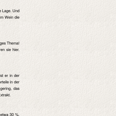
ie Lage. Und
eim Wein die
siges Thema!
en sie hier.
st er in der
teile in der
gering, das
xtrakt.
s etwa 30 %.