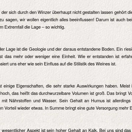
 der sich durch den Winzer überhaupt nicht gestalten lassen gehört d
zu sagen, wir wollen eigentlich alles beeinflussen! Darum ist auch b
im Extremfall die Lage – so wichtig.
der Lage ist die Geologie und der daraus entstandene Boden. Ein rie
t das mehr oder weniger eine Einheit. Wie er entstanden ist erfahr
ssiert uns eher wie sein Einfluss auf die Stilistik des Weines ist.
 einige Eigenschaften, die sehr starke Auswirkungen haben. Meist i
hoch, das heißt das durchwurzelbare Volumen ist groß. Das bringt Vor
 mit Nährstoffen und Wasser. Sein Gehalt an Humus ist allerdings 
 den Vorteil wieder etwas. In Summe bringt eine gute Versorgung mehr E
 wesentlicher Aspekt ist sein hoher Gehalt an Kalk. Bei uns sind da