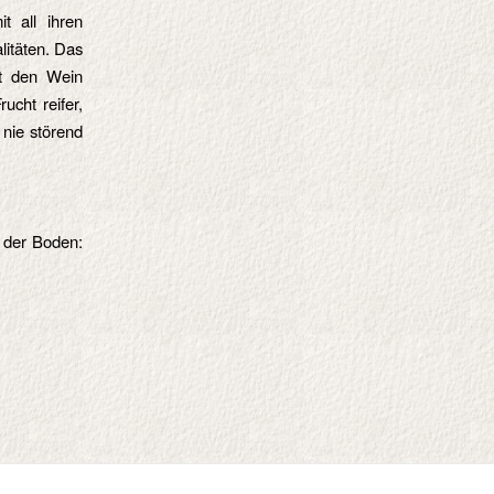
t all ihren
litäten. Das
st den Wein
ucht reifer,
 nie störend
s der Boden: