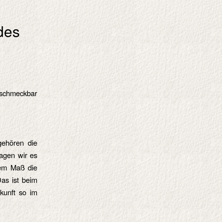
 des
d schmeckbar
ehören die
agen wir es
rem Maß die
Das ist beim
kunft so im