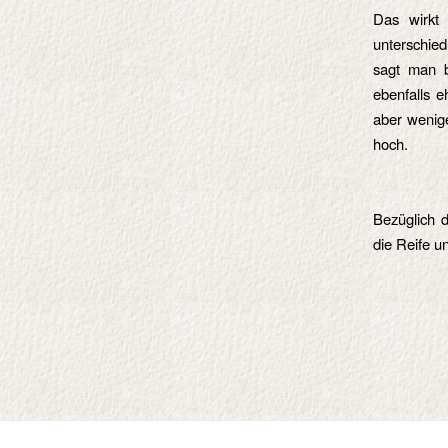
Das wirkt 
unterschied
sagt man b
ebenfalls e
aber wenige
hoch.
Bezüglich d
die Reife u