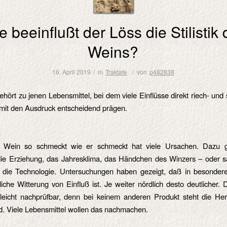
e beeinflußt der Löss die Stilistik
Weins?
/
/
16. April 2019
in
Traktate
von
p482838
hört zu jenen Lebensmittel, bei dem viele Einflüsse direkt riech- un
mit den Ausdruck entscheidend prägen.
 Wein so schmeckt wie er schmeckt hat viele Ursachen. Dazu g
die Erziehung, das Jahresklima, das Händchen des Winzers – oder s
: die Technologie. Untersuchungen haben gezeigt, daß in besonde
liche Witterung von Einfluß ist. Je weiter nördlich desto deutlicher. 
leicht nachprüfbar, denn bei keinem anderen Produkt steht die Her
. Viele Lebensmittel wollen das nachmachen.