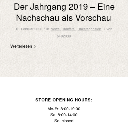
Der Jahrgang 2019 – Eine
Nachschau als Vorschau
/
/
13. Februar 2020
in
News
,
Traktate
,
Unkategorisiert
von
p482838
Weiterlesen
STORE OPENING HOURS:
Mo-Fr: 8:00-19:00
Sa: 8:00-14:00
So: closed