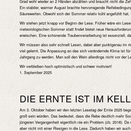
Grad wohl wieder an 2 Händen abzählen und braucht nicht die Z
Ein stabiler, warmer August brachte hervorragende Reifebedingu
Säurewerten. Obwohl sich der Sommer relativ kühl angefühlt hat, w
Wir stehen jetzt knapp vor Beginn der Lese. Früher wäre ein Les
meteorologischen Sommer statt findet bietet neue Herausforderunge
erwischen. Eine schonende Traubenverarbeitung ist essenziell, da
Wir müssen also sehr schnell Lesen, dabei aber punktgenau im ri
viel gelernt. Die Anpassung an das sich verändernde Klima ist fü
Jahrgang zu werden. Man soll den Wein allerdings nicht vor der L
Wir verbleiben hoch optimistisch und schwer motiviert!
1. September 2025
DIE ERNTE IST IM KEL
Am 3. Oktober haben wir den letzten Lesetag der Ernte 2025 bega
groß sein würden. Das bedeutet, dass die Rebe deutlich mehr So
jüngeren Vergangenheit eigentlich nie ein Problem (zb. 2018). Da
aber nicht mit einer Riesigen in die Lese. Dadurch haben wir auc