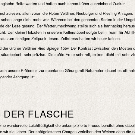
iologische Reife warten und hatten auch schon früher ausreichend Zucker.
durchzulesen, allen voran die Roten Veltliner, Neuburger und Riesling Anlagen
 schon lange nicht mehr war. Während bei den genannten Sorten in der Umgeb
e der Lese gesund. Der Wetterumschwung stellte sich als hartnäckig heraus u
ht. Der kleine Holzofen in unserem Kellerstüberl sorgte beim Team für Abhilf
u zum richtigen Zeitpunkt lesen. Zeitstress hatten wir heuer keinen.
 der Grüner Veltliner Ried Spiegel 1ötw. Der Kontrast zwischen den Mosten 
hr säurebetont, sehr präzise. Die späte Ernte sehr reif, extrem dicht mit sehr
rch unsere Präferenz zur spontanen Gärung mit Naturhefen dauert es oftmals
gender Jahrgang ist.
N DER FLASCHE
ine wundervolle Leichtfüßigkeit die unkomplizierte Freude bereitet ohne dabei
e wir sie lieben. Der spätgelesenen Chargen verleihen den Weinen dann die n