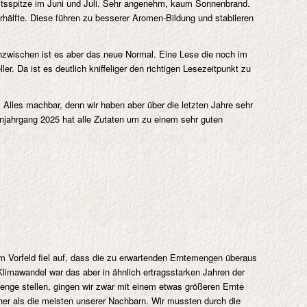
itsspitze im Juni und Juli. Sehr angenehm, kaum Sonnenbrand.
hälfte. Diese führen zu besserer Aromen-Bildung und stabileren
nzwischen ist es aber das neue Normal. Eine Lese die noch im
. Da ist es deutlich kniffeliger den richtigen Lesezeitpunkt zu
Alles machbar, denn wir haben aber über die letzten Jahre sehr
einjahrgang 2025 hat alle Zutaten um zu einem sehr guten
m Vorfeld fiel auf, dass die zu erwartenden Erntemengen überaus
imawandel war das aber in ähnlich ertragsstarken Jahren der
menge stellen, gingen wir zwar mit einem etwas größeren Ernte
üher als die meisten unserer Nachbarn. Wir mussten durch die