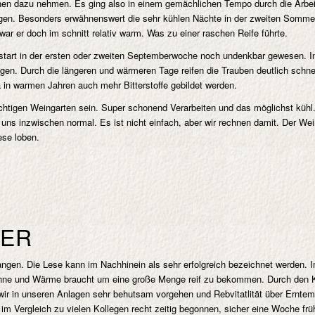
ehen dazu nehmen. Es ging also in einem gemächlichen Tempo durch die Arbe
ngen. Besonders erwähnenswert die sehr kühlen Nächte in der zweiten Sommer
ar er doch im schnitt relativ warm. Was zu einer raschen Reife führte.
estart in der ersten oder zweiten Septemberwoche noch undenkbar gewesen. I
n. Durch die längeren und wärmeren Tage reifen die Trauben deutlich schneller
 in warmen Jahren auch mehr Bitterstoffe gebildet werden.
chtigen Weingarten sein. Super schonend Verarbeiten und das möglichst kühl. 
r uns inzwischen normal. Es ist nicht einfach, aber wir rechnen damit. Der W
ese loben.
LER
ngen. Die Lese kann im Nachhinein als sehr erfolgreich bezeichnet werden. I
nne und Wärme braucht um eine große Menge reif zu bekommen. Durch den Kl
 wir in unseren Anlagen sehr behutsam vorgehen und Rebvitatlität über Ernte
h im Vergleich zu vielen Kollegen recht zeitig begonnen, sicher eine Woche fr