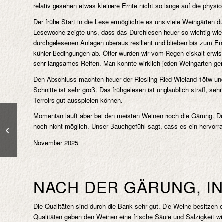
relativ gesehen etwas kleinere Ernte nicht so lange auf die phys
Der frühe Start in die Lese ermöglichte es uns viele Weingärten 
Lesewoche zeigte uns, dass das Durchlesen heuer so wichtig wie
durchgelesenen Anlagen überaus resilient und blieben bis zum End
kühler Bedingungen ab. Öfter wurden wir vom Regen eiskalt erwisc
sehr langsames Reifen. Man konnte wirklich jeden Weingarten gena
Den Abschluss machten heuer der Riesling Ried Wieland 1ötw und
Schnitte ist sehr groß. Das frühgelesen ist unglaublich straff, se
Terroirs gut ausspielen können.
Momentan läuft aber bei den meisten Weinen noch die Gärung. Du
Aktuelle Wein-
noch nicht möglich. Unser Bauchgefühl sagt, dass es ein hervorra
Wertungen
November 2025
NACH DER GÄRUNG, I
Die Qualitäten sind durch die Bank sehr gut. Die Weine besitzen e
Qualitäten geben den Weinen eine frische Säure und Salzigkeit wi