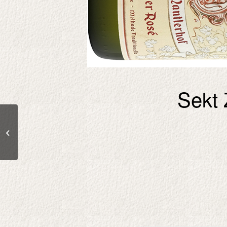
Sekt 
Sekt Zero Dosagé –
Roter Veltliner