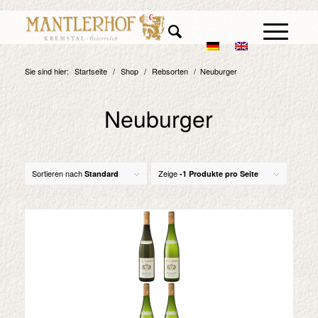
Sie sind hier:
Startseite
/
Shop
/
Rebsorten
/
Neuburger
Neuburger
Sortieren nach
Zeige
Standard
-1 Produkte pro Seite